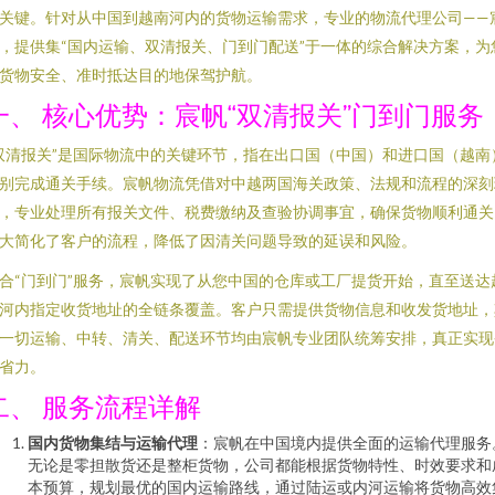
关键。针对从中国到越南河内的货物运输需求，专业的物流代理公司——
，提供集“国内运输、双清报关、门到门配送”于一体的综合解决方案，为
货物安全、准时抵达目的地保驾护航。
一、 核心优势：宸帆“双清报关”门到门服务
双清报关”是国际物流中的关键环节，指在出口国（中国）和进口国（越南
别完成通关手续。宸帆物流凭借对中越两国海关政策、法规和流程的深刻
，专业处理所有报关文件、税费缴纳及查验协调事宜，确保货物顺利通关
大简化了客户的流程，降低了因清关问题导致的延误和风险。
合“门到门”服务，宸帆实现了从您中国的仓库或工厂提货开始，直至送达
河内指定收货地址的全链条覆盖。客户只需提供货物信息和收发货地址，
一切运输、中转、清关、配送环节均由宸帆专业团队统筹安排，真正实现
省力。
二、 服务流程详解
国内货物集结与运输代理
：宸帆在中国境内提供全面的运输代理服务
无论是零担散货还是整柜货物，公司都能根据货物特性、时效要求和
本预算，规划最优的国内运输路线，通过陆运或内河运输将货物高效