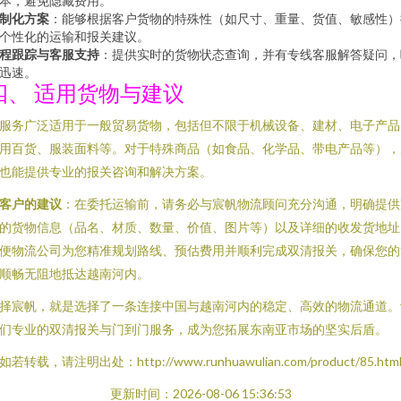
本，避免隐藏费用。
制化方案
：能够根据客户货物的特殊性（如尺寸、重量、货值、敏感性）
个性化的运输和报关建议。
程跟踪与客服支持
：提供实时的货物状态查询，并有专线客服解答疑问，
迅速。
四、 适用货物与建议
服务广泛适用于一般贸易货物，包括但不限于机械设备、建材、电子产品
用百货、服装面料等。对于特殊商品（如食品、化学品、带电产品等），
也能提供专业的报关咨询和解决方案。
客户的建议
：在委托运输前，请务必与宸帆物流顾问充分沟通，明确提供
的货物信息（品名、材质、数量、价值、图片等）以及详细的收发货地址
便物流公司为您精准规划路线、预估费用并顺利完成双清报关，确保您的
顺畅无阻地抵达越南河内。
择宸帆，就是选择了一条连接中国与越南河内的稳定、高效的物流通道。
们专业的双清报关与门到门服务，成为您拓展东南亚市场的坚实后盾。
如若转载，请注明出处：http://www.runhuawulian.com/product/85.htm
更新时间：2026-08-06 15:36:53