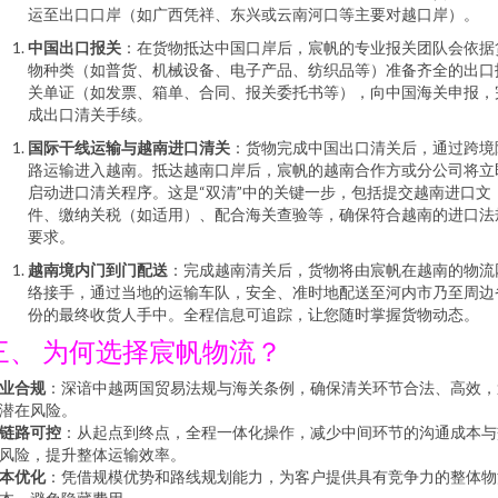
运至出口口岸（如广西凭祥、东兴或云南河口等主要对越口岸）。
中国出口报关
：在货物抵达中国口岸后，宸帆的专业报关团队会依据
物种类（如普货、机械设备、电子产品、纺织品等）准备齐全的出口
关单证（如发票、箱单、合同、报关委托书等），向中国海关申报，
成出口清关手续。
国际干线运输与越南进口清关
：货物完成中国出口清关后，通过跨境
路运输进入越南。抵达越南口岸后，宸帆的越南合作方或分公司将立
启动进口清关程序。这是“双清”中的关键一步，包括提交越南进口文
件、缴纳关税（如适用）、配合海关查验等，确保符合越南的进口法
要求。
越南境内门到门配送
：完成越南清关后，货物将由宸帆在越南的物流
络接手，通过当地的运输车队，安全、准时地配送至河内市乃至周边
份的最终收货人手中。全程信息可追踪，让您随时掌握货物动态。
三、 为何选择宸帆物流？
业合规
：深谙中越两国贸易法规与海关条例，确保清关环节合法、高效，
潜在风险。
链路可控
：从起点到终点，全程一体化操作，减少中间环节的沟通成本与
风险，提升整体运输效率。
本优化
：凭借规模优势和路线规划能力，为客户提供具有竞争力的整体物