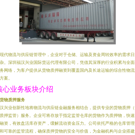
现代物流与供应链管理中，企业对于仓储、运输及资金周转效率的需求日
杂。深圳福汉兴业国际货运代理有限公司，凭借其深厚的行业积累与全面
务网络，为客户提供从货物质押融资到覆盖国内及长途运输的综合性物流
方案。
核心业务板块介绍
. 货物质押服务
汉兴业创新性地将物流与供应链金融服务相结合，提供专业的货物质押（
质押监管）服务。企业可将存放于指定监管仓库的货物作为质押物，快速
融资，有效盘活库存资产，缓解流动资金压力。公司依托严格的仓库管理
和可靠的监管流程，确保质押货物的安全与价值，为金融机构与企业搭建