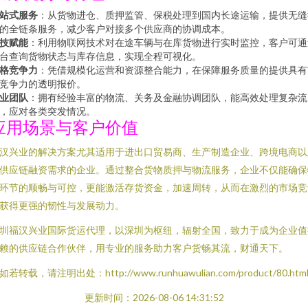
站式服务
：从货物进仓、质押监管、保税处理到国内长途运输，提供无缝
的全链条服务，减少客户对接多个供应商的协调成本。
技赋能
：利用物联网技术对在途车辆与在库货物进行实时监控，客户可通
台查询货物状态与库存信息，实现全程可视化。
格竞争力
：凭借规模化运营和资源整合能力，在保障服务质量的提供具有
竞争力的透明报价。
业团队
：拥有经验丰富的物流、关务及金融协调团队，能高效处理复杂流
，应对各类突发情况。
应用场景与客户价值
汉兴业的解决方案尤其适用于进出口贸易商、生产制造企业、跨境电商以
供应链融资需求的企业。通过整合货物质押与物流服务，企业不仅能确保
环节的顺畅与可控，更能激活存货资金，加速周转，从而在激烈的市场竞
获得更强的韧性与发展动力。
圳福汉兴业国际货运代理，以深圳为枢纽，辐射全国，致力于成为企业值
赖的供应链合作伙伴，用专业的服务助力客户货畅其流，财通天下。
如若转载，请注明出处：http://www.runhuawulian.com/product/80.htm
更新时间：2026-08-06 14:31:52