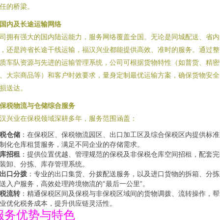
任的桥梁。
. 国内及长途运输网络
司拥有强大的国内陆运能力，服务网络覆盖全国。无论是同城配送、省内
，还是跨省长途干线运输，福汉兴业都能提供高效、准时的服务。通过整
质车队资源与先进的运输管理系统，公司可根据货物特性（如普货、精密
、大宗商品等）和客户时效要求，量身定制最优运输方案，确保货物安全
损送达。
. 保税物流与仓储综合服务
汉兴业在保税领域深耕多年，服务范围涵盖：
税仓储
：在保税区、保税物流园区、出口加工区及综合保税区内提供标准
制化仓库租赁服务，满足不同企业的存储需求。
库招租
：提供位置优越、管理规范的保税及非保税仓库空间招租，配套完
装卸、分拣、库存管理系统。
出口分拨
：专业的出口集货、分拨配送服务，以及进口货物的拆箱、分拣
送入户服务，高效处理跨境物流的“最后一公里”。
税流转
：精通保税区间及保税与非保税区域间的货物调拨、流转操作，帮
业优化税务成本，提升供应链灵活性。
服务优势与特色